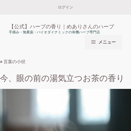
コ
ログイン
ン
テ
ン
【公式】ハーブの香り｜めありさんのハーブ
ツ
手摘み・無農薬・バイオダイナミックの有機ハーブ専門店
へ
メニュー
ス
キ
ッ
»
言葉の小径
プ
今、眼の前の湯気立つお茶の香り