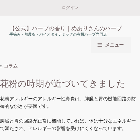
コ
ログイン
ン
テ
ン
【公式】ハーブの香り｜めありさんのハーブ
ツ
手摘み・無農薬・バイオダイナミックの有機ハーブ専門店
へ
メニュー
ス
キ
ッ
»
コラム
プ
花粉の時期が近づいてきました
花粉アレルギーのアレルギー性鼻炎は、脾臓と胃の機能回路の防
御的な弱さが要因です。
脾臓と胃の回路が正常に機能していれば、体は十分なエネルギー
で満たされ、アレルギーの影響を受けにくくなっています。