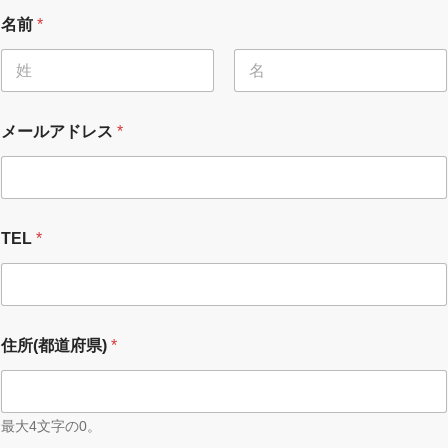
名前
*
名
姓
名
メールアドレス
*
前
*
*
TEL
*
住所(都道府県)
*
最大4文字の0。