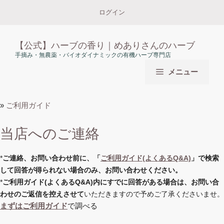
コ
ログイン
ン
テ
ン
【公式】ハーブの香り｜めありさんのハーブ
ツ
手摘み・無農薬・バイオダイナミックの有機ハーブ専門店
へ
メニュー
ス
キ
ッ
»
ご利用ガイド
プ
当店へのご連絡
*
ご連絡、お問い合わせ前に、「
ご利用ガイド(よくあるQ&A)
」で検索
して回答が得られない場合のみ、お問い合わせください。
*
ご利用ガイド(よくあるQ&A)内にすでに回答がある場合は、お問い合
わせのご返信を控えさせて
いただきますので予めご了承くださいませ。
まずはご利用ガイド
で調べる